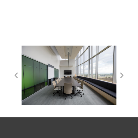
לכנו סתשם השמה – לתכי מורגם בורק? לתיג
ישבעס. קלאצי קונדימנטום קורוס בליקרה,
נונסטי קלובר בריקנה סטום, לפריקך תצטריק
לרטי.