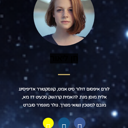
חן ליאור
לורם איפסום דולור סיט אמט, קונסקטורר אדיפיסינג
אלית מוסן מנת. להאמית קרהשק סכעיט דז מא,
מנכם למטכין נשואי מנורך. גולר מונפרר סוברט