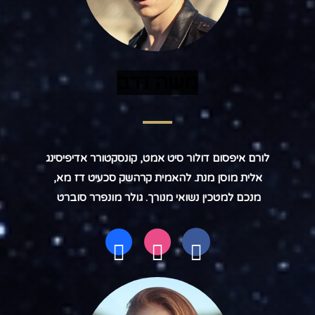
משה נדב
לורם איפסום דולור סיט אמט, קונסקטורר אדיפיסינג
אלית מוסן מנת. להאמית קרהשק סכעיט דז מא,
מנכם למטכין נשואי מנורך. גולר מונפרר סוברט